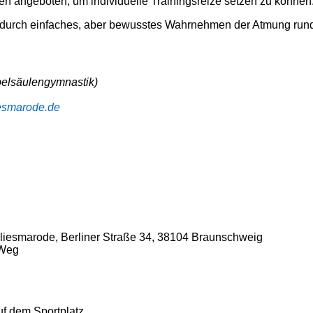
n angeboten, um individuelle Trainingsreize setzen zu können
durch einfaches, aber bewusstes Wahrnehmen der Atmung rund
belsäulengymnastik)
iesmarode.de
iesmarode, Berliner Straße 34, 38104 Braunschweig
-Weg
f dem Sportplatz.