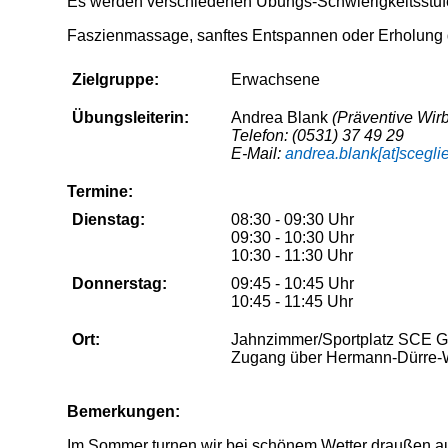
Es werden verschiedenen Übungs-Schwierigkeitsstufe
Faszienmassage, sanftes Entspannen oder Erholung 
Zielgruppe:
Erwachsene
Übungsleite­rin:
Andrea Blank
(Präventive Wir
Telefon: (0531) 37 49 29
E-Mail:
andrea.blank[at]scegl
Termine:
Dienstag:
08:30 - 09:30 Uhr
09:30 - 10:30 Uhr
10:30 - 11:30 Uhr
Donnerstag:
09:45 - 10:45 Uhr
10:45 - 11:45 Uhr
Ort:
Jahnzimmer/Sportplatz SCE Gl
Zugang über Hermann-Dürre
Bemerkungen:
Im Sommer turnen wir bei schönem Wetter draußen au