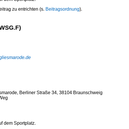
itrag zu entrichten (s.
Beitragsordnung
).
(WSG.F)
egliesmarode.de
esmarode, Berliner Straße 34, 38104 Braunschweig
-Weg
f dem Sportplatz.